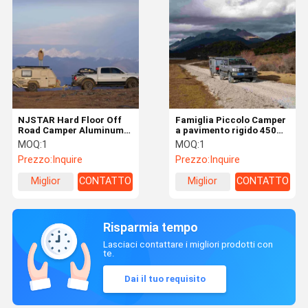
NJSTAR Hard Floor Off
Famiglia Piccolo Camper
Road Camper Aluminum
a pavimento rigido 450W
RV Trailer con pannelli
/ 600W Camper
MOQ:
1
MOQ:
1
solari
alimentato a energia
Prezzo:
Inquire
Prezzo:
Inquire
solare
Miglior
CONTATTO
Miglior
CONTATTO
prezzo
prezzo
Risparmia tempo
Lasciaci contattare i migliori prodotti con
te.
Dai il tuo requisito