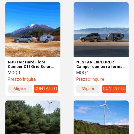
NJSTAR Hard Floor
NJSTAR EXPLORER
Camper Off Grid Solar
Camper con terra ferma
Trailer Personalizzato
leggera
MOQ:
1
MOQ:
1
Bianco
Prezzo:
Inquire
Prezzo:
Inquire
Miglior
CONTATTO
Miglior
CONTATTO
prezzo
prezzo