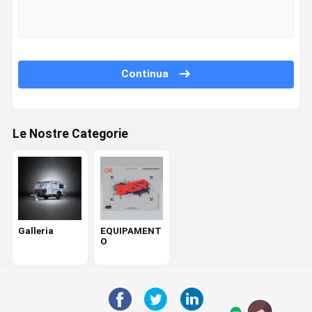
Fatory Tour
Controllo Di
Contattaci
Richiedere
Qualità
Un
Preventivo
Continua
Galleria
EQUIPAMENTO
Le Nostre Categorie
Galleria
EQUIPAMENT
O