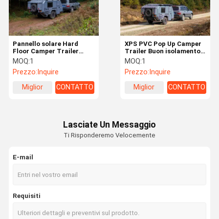
Pannello solare Hard
XPS PVC Pop Up Camper
Floor Camper Trailer
Trailer Buon isolamento
Beautiful Offroad Pop Up
Camper a energia solare
MOQ:
1
MOQ:
1
Trailer
Prezzo:
Inquire
Prezzo:
Inquire
Miglior
CONTATTO
Miglior
CONTATTO
prezzo
prezzo
Lasciate Un Messaggio
Ti Risponderemo Velocemente
E-mail
Casa
Prodotti
Video
Chi Siamo
Requisiti