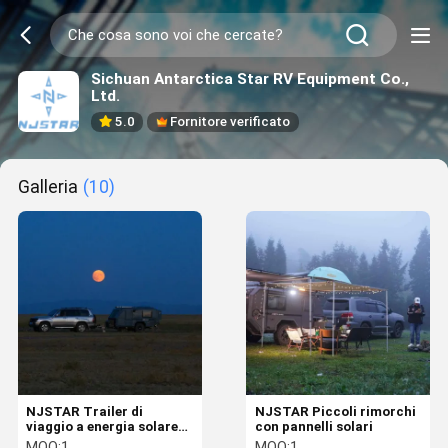
Sichuan Antarctica Star RV Equipment Co.,
Ltd.
5.0
Fornitore verificato
Galleria
(10)
NJSTAR Trailer di
NJSTAR Piccoli rimorchi
viaggio a energia solare
con pannelli solari
Pop Up Hard Floor
MOQ:
1
MOQ:
1