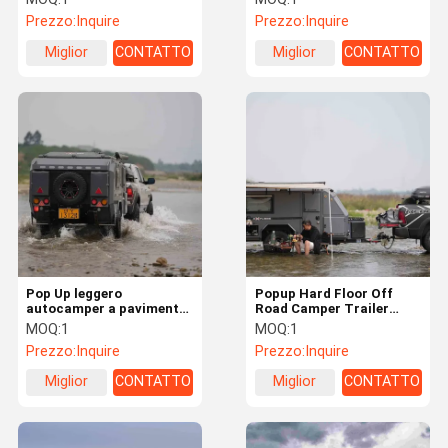
Camper Trailer
Prezzo:
Inquire
Prezzo:
Inquire
Miglior
CONTATTO
Miglior
CONTATTO
prezzo
prezzo
Pop Up leggero
Popup Hard Floor Off
autocamper a pavimento
Road Camper Trailer
rigido NJSTAR Off Grid
NJSTAR EXPLORER Hard
MOQ:
1
MOQ:
1
Travel Trailer Solar
Floor Camper
Prezzo:
Inquire
Prezzo:
Inquire
Miglior
CONTATTO
Miglior
CONTATTO
prezzo
prezzo