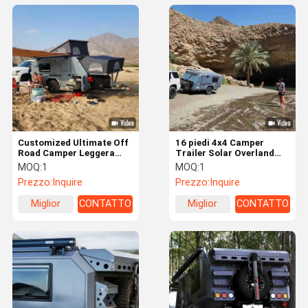
Customized Ultimate Off
16 piedi 4x4 Camper
Road Camper Leggera
Trailer Solar Overland
Piccola Overland Trailer
Off Road Trailer
MOQ:
1
MOQ:
1
5m*2m*2m
Prezzo:
Inquire
Prezzo:
Inquire
Miglior
CONTATTO
Miglior
CONTATTO
prezzo
prezzo