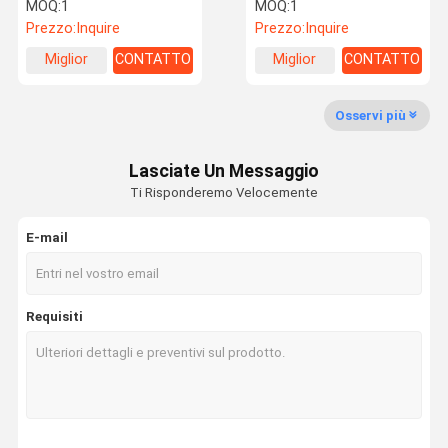
Camper di taglia
metri di alluminio
MOQ:
1
MOQ:
1
familiare
rimorchio Rv terrestri
Prezzo:
Inquire
Prezzo:
Inquire
Fatory Tour
Controllo Di
Contattaci
Richiedere
Miglior
CONTATTO
Miglior
CONTATTO
Qualità
Un
prezzo
prezzo
Preventivo
Osservi più
Galleria
Lasciate Un Messaggio
EQUIPAMENTO
Ti Risponderemo Velocemente
E-mail
Requisiti