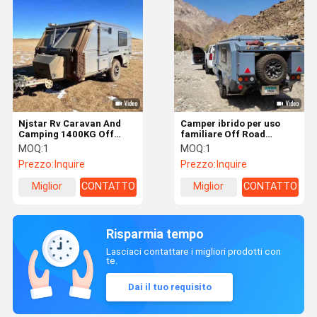
Njstar Rv Caravan And
Camper ibrido per uso
Camping 1400KG Off
familiare Off Road
Road Utility Trailer
Customizze Overland
MOQ:
1
MOQ:
1
alluminio
Travel Trailer
Prezzo:
Inquire
Prezzo:
Inquire
Miglior
CONTATTO
Miglior
CONTATTO
prezzo
prezzo
Risparmia tempo
Lasciaci contattare i migliori prodotti con
te.
Dai il tuo requisito