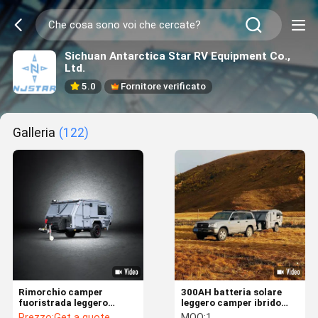
Sichuan Antarctica Star RV Equipment Co.,
Ltd.
5.0
Fornitore verificato
Galleria
(122)
Rimorchio camper
300AH batteria solare
fuoristrada leggero
leggero camper ibrido
NJSTAR Explorer per
indipendente sospensione
Prezzo:
Get a quote
MOQ:
1