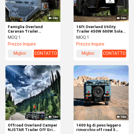
Famiglia Overland
16ft Overland Utility
Caravan Trailer
Trailer 450W 600W Solar
Personalizzare Piccolo
Piccoli rimorchi da
MOQ:
1
MOQ:
1
Off Road Trailer
viaggio off road
Prezzo:
Inquire
Prezzo:
Inquire
5m*2m*2m
Miglior
CONTATTO
Miglior
CONTATTO
prezzo
prezzo
Casa
Prodotti
Video
Chi Siamo
Offroad Overland Camper
1400 kg di peso leggero
NJSTAR Trailer Off Grid
rimorchio off road 5