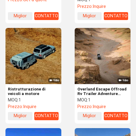
avventure familiari
viaggio rimorchio
Prezzo:
Inquire
confortevoli
Miglior
CONTATTO
Miglior
CONTATTO
prezzo
prezzo
Ristrutturazione di
Overland Escape Offroad
veicoli a motore
Rv Trailer Adventure
Piccolo Camper Off Road
MOQ:
1
MOQ:
1
Prezzo:
Inquire
Prezzo:
Inquire
Miglior
CONTATTO
Miglior
CONTATTO
prezzo
prezzo