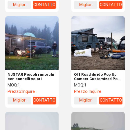
Miglior
CONTATTO
Miglior
CONTATTO
prezzo
prezzo
NJSTAR Piccoli rimorchi
Off Road ibrido Pop Up
con pannelli solari
Camper Customized Pop
Top Camper Trailer
MOQ:
1
MOQ:
1
Prezzo:
Inquire
Prezzo:
Inquire
Miglior
CONTATTO
Miglior
CONTATTO
prezzo
prezzo
Casa
Prodotti
Video
Chi Siamo