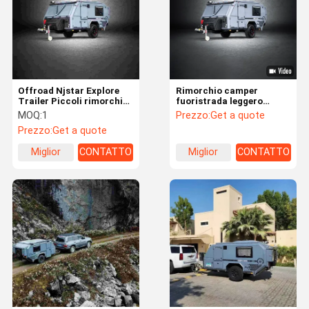
Offroad Njstar Explore
Rimorchio camper
Trailer Piccoli rimorchi
fuoristrada leggero
con pannelli solari
NJSTAR Explorer per
MOQ:
1
Prezzo:
Get a quote
avventure familiari
Prezzo:
Get a quote
confortevoli
Miglior
CONTATTO
Miglior
CONTATTO
prezzo
prezzo