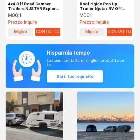
4x4 Off Road Camper
Roof rigido Pop Up
Trailers NJSTAR Explorer
Trailer Njstar RV Off
Overland Camper Trailer
Road Caravan ibridi
MOQ:
1
MOQ:
1
Prezzo:
Inquire
Prezzo:
Inquire
Miglior
CONTATTO
Miglior
CONTATTO
prezzo
prezzo
Risparmia tempo
Lasciaci contattare i migliori prodotti con
te.
Dai il tuo requisito