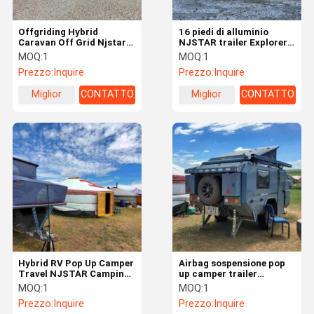
Offgriding Hybrid
16 piedi di alluminio
Caravan Off Grid Njstar
NJSTAR trailer Explorer
Explore Trailer Piccole
Overland Pop Up Off Grid
MOQ:
1
MOQ:
1
Camper Pop Up
Camping trailer
Prezzo:
Inquire
Prezzo:
Inquire
Miglior
CONTATTO
Miglior
CONTATTO
prezzo
prezzo
Hybrid RV Pop Up Camper
Airbag sospensione pop
Travel NJSTAR Camping
up camper trailer
Caravan Off Grid Trailer
NJSTAR off road pop up
MOQ:
1
MOQ:
1
camper
Prezzo:
Inquire
Prezzo:
Inquire