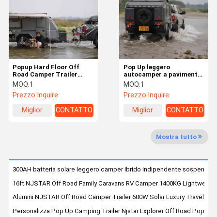
Fatory Tour
Controllo Di
Contattaci
Richiedere
Qualità
Un
Preventivo
Popup Hard Floor Off
Pop Up leggero
Galleria
Road Camper Trailer
autocamper a pavimento
NJSTAR EXPLORER Hard
rigido NJSTAR Off Grid
MOQ:
1
MOQ:
1
Floor Camper
Travel Trailer Solar
EQUIPAMENTO
Prezzo:
Inquire
Prezzo:
Inquire
Miglior
CONTATTO
Miglior
CONTATTO
prezzo
prezzo
Mostra tutto
300AH batteria solare leggero camper ibrido indipendente sospension
16ft NJSTAR Off Road Family Caravans RV Camper 1400KG Lightweight 
Alumini NJSTAR Off Road Camper Trailer 600W Solar Luxury Travel Trai
Personalizza Pop Up Camping Trailer Njstar Explorer Off Road Pop U