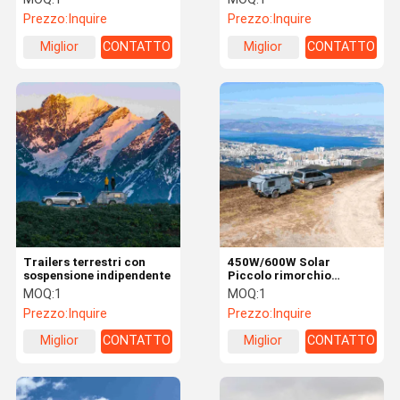
NJSTAR EXPLORER
Overland RV Trailer
Prezzo:
Inquire
Prezzo:
Inquire
Miglior
CONTATTO
Miglior
CONTATTO
prezzo
prezzo
Trailers terrestri con
450W/600W Solar
sospensione indipendente
Piccolo rimorchio
terrestre Njstar Explorer
MOQ:
1
MOQ:
1
Piccolo rimorchio
Prezzo:
Inquire
Prezzo:
Inquire
fuoristrada
Miglior
CONTATTO
Miglior
CONTATTO
prezzo
prezzo