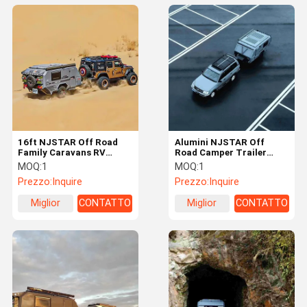
16ft NJSTAR Off Road
Alumini NJSTAR Off
Family Caravans RV
Road Camper Trailer
Camper 1400KG
600W Solar Luxury Travel
MOQ:
1
MOQ:
1
Lightweight Travel
Trailers
Prezzo:
Inquire
Prezzo:
Inquire
Trailers
Miglior
CONTATTO
Miglior
CONTATTO
prezzo
prezzo