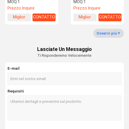
sospensione leggero Pop
alluminio 4wd Camper
MOQ:
1
MOQ:
1
Up Camper
Trailer
Prezzo:
Inquire
Prezzo:
Inquire
Fatory Tour
Controllo Di
Contattaci
Richiedere
Miglior
CONTATTO
Miglior
CONTATTO
Qualità
Un
prezzo
prezzo
Preventivo
Osservi più
Galleria
Lasciate Un Messaggio
EQUIPAMENTO
Ti Risponderemo Velocemente
E-mail
Requisiti