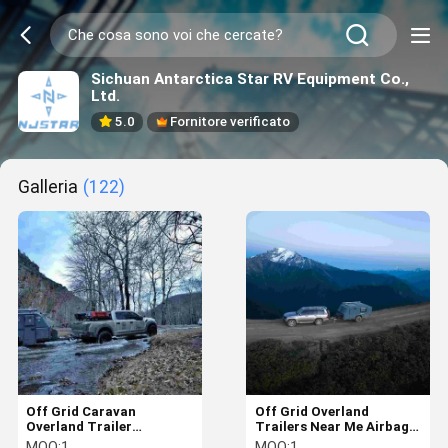
Sichuan Antarctica Star RV Equipment Co.,
Ltd.
5.0
Fornitore verificato
Galleria
(122)
Off Grid Caravan
Off Grid Overland
Overland Trailer
Trailers Near Me Airbag
Avventuriero Spedizione
di alluminio sospensione
MOQ:
1
MOQ:
1