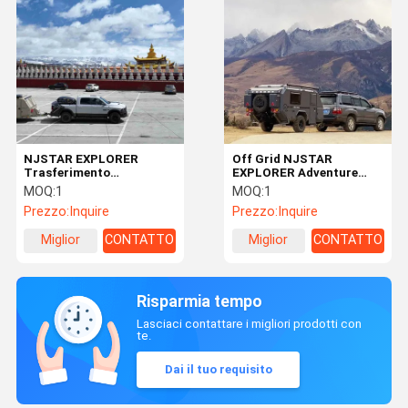
NJSTAR EXPLORER
Off Grid NJSTAR
Trasferimento
EXPLORER Adventure
indipendente sospensione
Expedition Off Road Tutti
MOQ:
1
MOQ:
1
terrestri Overland Trailer
Prezzo:
Inquire
Prezzo:
Inquire
Miglior
CONTATTO
Miglior
CONTATTO
prezzo
prezzo
Risparmia tempo
Lasciaci contattare i migliori prodotti con
te.
Dai il tuo requisito