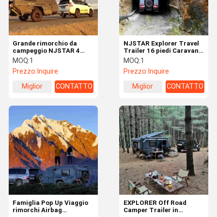
Grande rimorchio da
NJSTAR Explorer Travel
campeggio NJSTAR 4
Trailer 16 piedi Caravan
Stagione Off Grid
Famiglia Camping Trailer
MOQ:
1
MOQ:
1
rimorchio di viaggio
Prezzo:
Inquire
Prezzo:
Inquire
personalizzato
Miglior
CONTATTO
Miglior
CONTATTO
prezzo
prezzo
Casa
Prodotti
Video
Chi Siamo
Famiglia Pop Up Viaggio
EXPLORER Off Road
rimorchi Airbag
Camper Trailer in