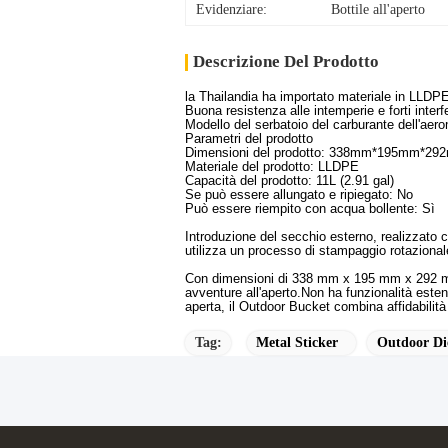
Evidenziare:
Bottile all'aperto
Descrizione Del Prodotto
la Thailandia ha importato materiale in LLDPE
Buona resistenza alle intemperie e forti interf
Modello del serbatoio del carburante dell'aer
Parametri del prodotto
Dimensioni del prodotto: 338mm*195mm*292mm 
Materiale del prodotto: LLDPE
Capacità del prodotto: 11L (2.91 gal)
Se può essere allungato e ripiegato: No
Può essere riempito con acqua bollente: Sì
Introduzione del secchio esterno, realizzato c
utilizza un processo di stampaggio rotazional
Con dimensioni di 338 mm x 195 mm x 292 mm (1.
avventure all'aperto.Non ha funzionalità estens
aperta, il Outdoor Bucket combina affidabilità e 
Tag:
Metal Sticker
Outdoor Die