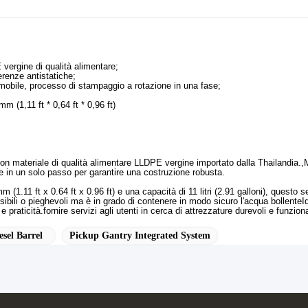
 vergine di qualità alimentare;
erenze antistatiche;
omobile, processo di stampaggio a rotazione in una fase;
(1,11 ft * 0,64 ft * 0,96 ft)
on materiale di qualità alimentare LLDPE vergine importato dalla Thailandia.,Mo
e in un solo passo per garantire una costruzione robusta.
11 ft x 0.64 ft x 0.96 ft) e una capacità di 11 litri (2.91 galloni), questo se
ibili o pieghevoli ma è in grado di contenere in modo sicuro l'acqua bollenteIde
praticità.fornire servizi agli utenti in cerca di attrezzature durevoli e funzionali
sel Barrel
Pickup Gantry Integrated System