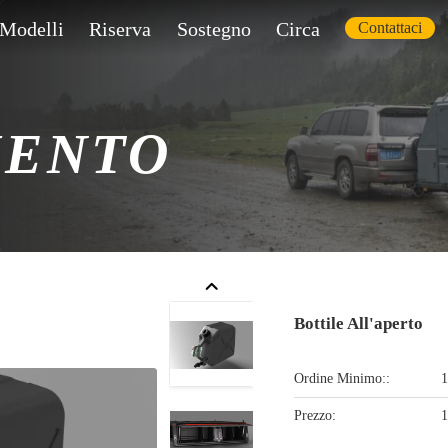
Modelli
Riserva
Sostegno
Circa
Contattaci
MENTO
Bottile All'aperto
Ordine Minimo::
1
Prezzo: