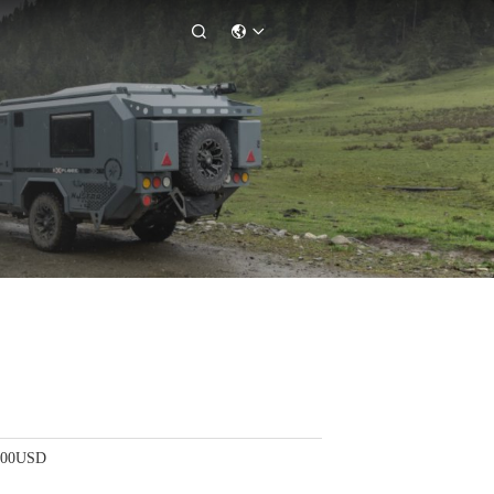

100USD